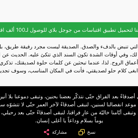
ا لتحميل تطبيق اقتباسات من جوجل بلاي للوصول لـ100 ألف اقتباس.
التي تنبض بالدفء والصدق. الصديقة ليست مجرد رفيقة طريق، بل ه
ك، وفي أوقات الشدة تكون السند الذي تتكئ عليه. الحديث عن ال
ماق الروح. لذا، عندما تبحثين عن كلمات حلوة لصديقتك، تذكري 
ابغى كلام حلو لصديقتي، فأنت في المكان المناسب، وسوف تجد
أصدقاءً بعد الفراق حتّى نتذكّر بعضنا بحنين، وتبقى دموعنا بلا أنين
موعد انفصالنا لسنين، لنبقى أصدقاءً لآخر العمر حتّى لا تتشوّه س
وتبقى أيّامنا خاليّة من عارِ فراقنا، لنبقى أصدقاءً حتّى بعد رحيلي،
يوماً بسلام وداعاً يا أغلى إنسان.
نسخ
مشاركة