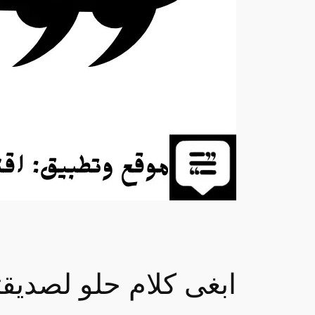
ابغى كلام حلو لصديق