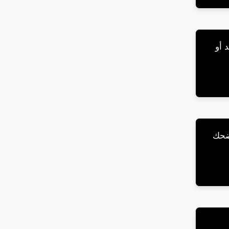
 أو
لضحك