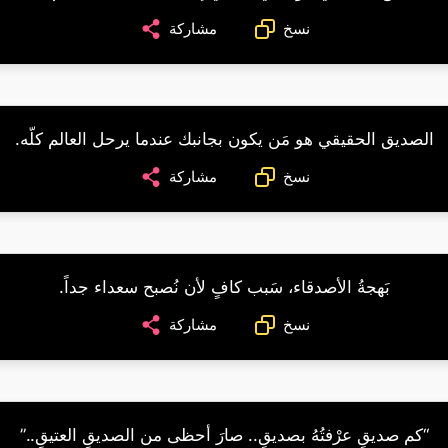
نسخ
مشاركة
الصديق الحقيقي هو مَن يكون بجانبك عندما يرحل العالم كلّه.
نسخ
مشاركة
بَهجةُ الأصدقاء، سَبب كافٍ لأن نُصبح سعداء جداً.
نسخ
مشاركة
“كم صديقٍ عرْفتُهُ بصديقٍ.. صارَ أحظى من الصديقِ العتيقِ..”