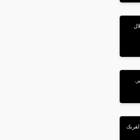
ال
ر.
 لقربك