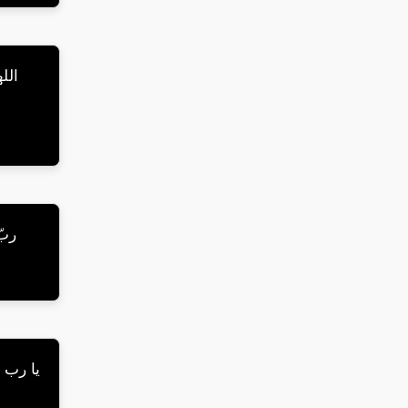
الل
ربّ
يا رب ا