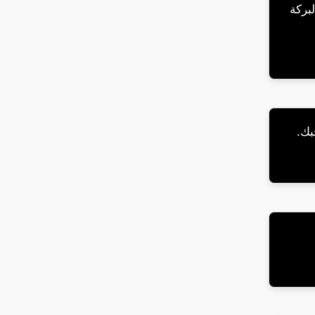
لبركة
بك.