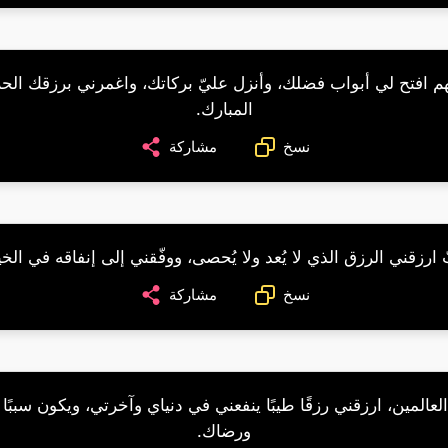
هم افتح لي أبواب فضلك، وأنزل عليّ بركاتك، واغمرني برزقك الحل
المبارك.
نسخ
مشاركة
 ارزقني الرزق الذي لا يُعد ولا يُحصى، ووفّقني إلى إنفاقه في الخي
نسخ
مشاركة
لعالمين، ارزقني رزقًا طيبًا ينفعني في دنياي وآخرتي، ويكون سببًا
ورضاك.