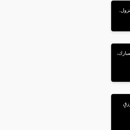
تزول.
مبارك،
زقٍ